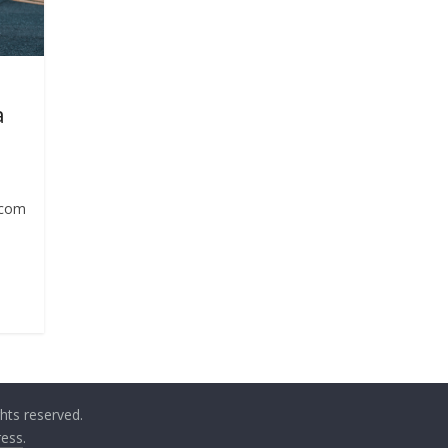
a
 com
ights reserved.
ess
.