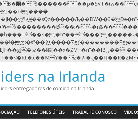
��x�;�-
N�ޭ�=/��������B��:�-�n&����
��ϐܢ��F[��x�ZMz�G�� %嬩�/c��������[[��<�RI:�:c��MΎ��:z�졾�ܢ��F
iders na Irlanda
Riders entregadores de comida na Irlanda
SOCIAÇÃO
TELEFONES ÚTEIS
TRABALHE CONOSCO
VÍDEO