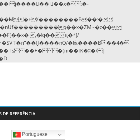
��nUf���������q��x�ZM~�
c��
[��R�ZM~�D
S DE REFERÊNCIA
Portuguese