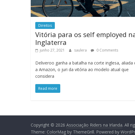
Direitos
Vitória para os self employed n
Inglaterra
junho 27, 2021
saulera
0 Comments
Deliveroo ganha a batalha na corte inglesa, aliada
a Amazon, o juri da vitória ao modelo atual que
considera
Read more
Copyright © 2026
Associação Riders na Irlanda
. All r
Theme:
ColorMag
by ThemeGrill. Powered by
WordPr