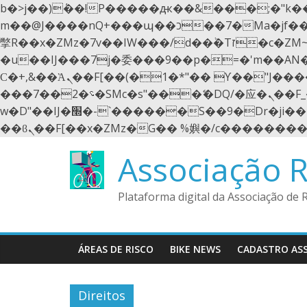
b�>j��)΄��!P�����ԫ��&���;�"k��B�޶�}��������p�SVT�(w��ę��!j������ 
m��@J����nQ+���պ��כ��7�Ma�jf��J��ͱ4j���Ѳ�
撆R��x�ZMz�7v��IW���/d��ٞ�Тז�c�ZM~�ji�� ߒ��sQz�����Ԡ��DW��3�De�n"��M�+/��������B��:�-
�u��IJ���7j�委���9��p�=�'m��A
Ϲ�+,&��Ὰܢ��F[��(�1�*"�� ϒ��"J����ԧ�����<�;�b"�� ���"j�����ܢ��F[��x� ,�!q�� қ�*]/
���؝�2��7�SMc�s"���ޭ�DQ/�应�ܢ��F_��!� :�s"�� ����7`��������F��+�SVT�n"��IJ����nQ/�应����B ��4�
w�D"��IJ�׭�-`������S��9�Dr�ji��EJ߅��gJ�应��矁[��x�ZM~�n"��IB؃��!'����Тѕ��+��(m��IK�ʭ�/|
Skip
Associação R
to
content
Plataforma digital da Associação de 
ÁREAS DE RISCO
BIKE NEWS
CADASTRO AS
Direitos