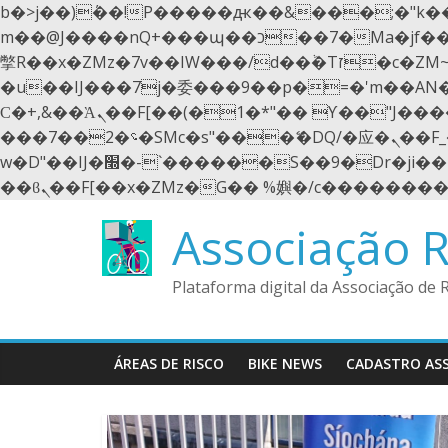
b�>j��)΄��!P�����ԫ��&���;�"k��B�޶�}��������p�SVT�(w��ę��!j������ 
m��@J����nQ+���պ��כ��7�Ma�jf��J��ͱ4j���Ѳ�
撆R��x�ZMz�7v��IW���/d��ٞ�Тז�c�ZM~�ji�� ߒ��sQz�����Ԡ��DW��3�De�n"��M�+/��������B��:�-
�u��IJ���7j�委���9��p�=�'m��A
Ϲ�+,&��Ὰܢ��F[��(�1�*"�� ϒ��"J����ԧ�����<�;�b"�� ���"j�����ܢ��F[��x� ,�!q�� қ�*]/
���؝�2��7�SMc�s"���ޭ�DQ/�应�ܢ��F_��!� :�s"�� ����7`��������F��+�SVT�n"��IJ����nQ/�应����B ��4�
w�D"��IJ�׭�-`������S��9�Dr�ji��EJ߅��gJ�应��矁[��x�ZM~�n"��IB؃��!'����Тѕ��+��(m��IK�ʭ�/|
Skip
Associação R
to
content
Plataforma digital da Associação de 
ÁREAS DE RISCO
BIKE NEWS
CADASTRO AS