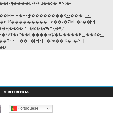
��nUf���������q��x�ZM~�
c��
[��R�ZM~�D
S DE REFERÊNCIA
Portuguese