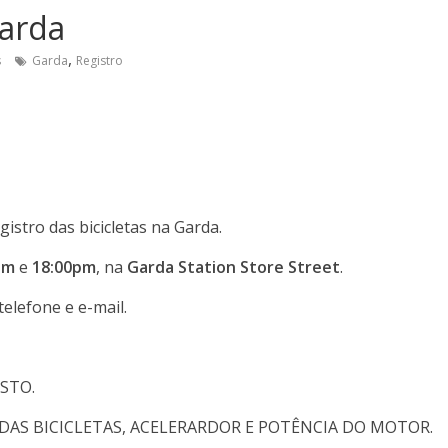
Garda
,
s
Garda
Registro
istro das bicicletas na Garda.
pm
e
18:00pm
, na
Garda Station Store Street
.
elefone e e-mail.
STO.
DAS BICICLETAS, ACELERARDOR E POTÊNCIA DO MOTOR.