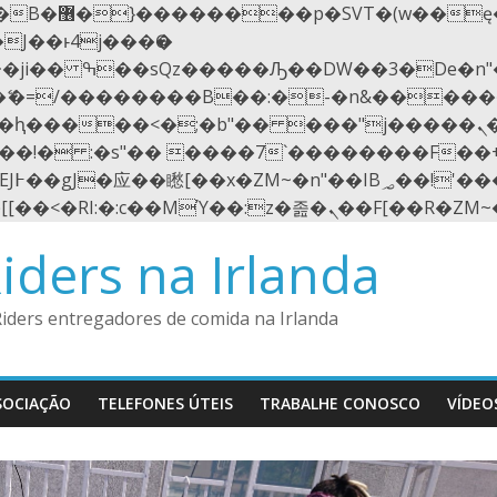
��x�;�-
N�ޭ�=/��������B��:�-�n&����
��ϐܢ��F[��x�ZMz�G�� %嬩�/c��������[[��<�RI:�:c��MΎ��:z�졾�ܢ��F
iders na Irlanda
Riders entregadores de comida na Irlanda
SOCIAÇÃO
TELEFONES ÚTEIS
TRABALHE CONOSCO
VÍDEO