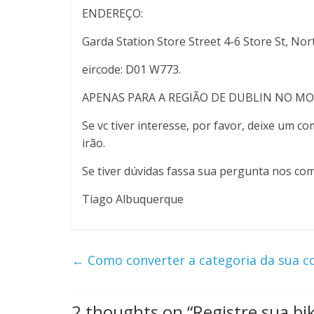
ENDEREÇO:
Garda Station Store Street 4-6 Store St, Nor
eircode: D01 W773.
APENAS PARA A REGIÃO DE DUBLIN NO 
Se vc tiver interesse, por favor, deixe um
irão.
Se tiver dúvidas fassa sua pergunta nos com
Tiago Albuquerque
←
Como converter a categoria da sua c
2 thoughts on “
Registre sua bi