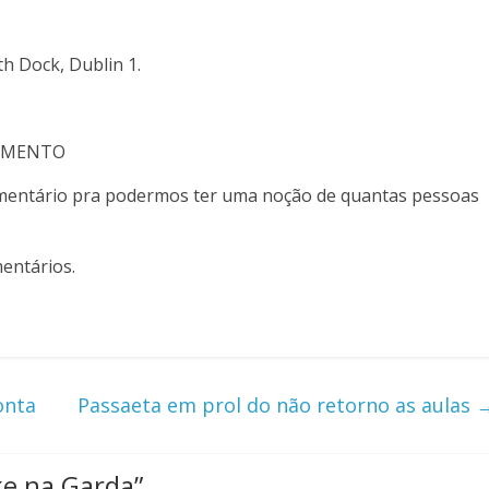
th Dock, Dublin 1.
MOMENTO
 comentário pra podermos ter uma noção de quantas pessoas
entários.
onta
Passaeta em prol do não retorno as aulas
ke na Garda
”